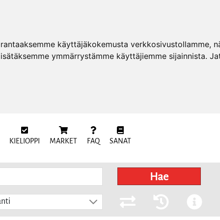
arantaaksemme käyttäjäkokemusta verkkosivustollamme, näy
 lisätäksemme ymmärrystämme käyttäjiemme sijainnista. Ja
KIELIOPPI
MARKET
FAQ
SANAT
Hae
nti