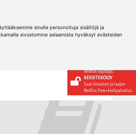
ttääksemme sinulle personoituja sisältöjä ja
tkamalla sivustomme selaamista hyväksyt evästeiden
Redfox käyttäjä,
REKISTERÖIDY
KIELI
KIRJAUDU SISÄÄN
Saat ilmaisen ja laajan
REKISTERÖIDY
FI
Redfox Free+kielipalvelun.