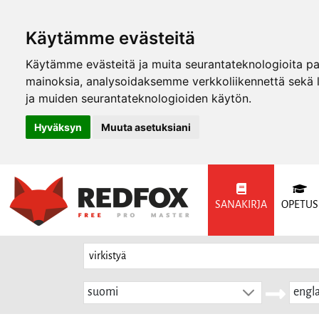
Käytämme evästeitä
Käytämme evästeitä ja muita seurantateknologioita p
mainoksia, analysoidaksemme verkkoliikennettä sekä
ja muiden seurantateknologioiden käytön.
Hyväksyn
Muuta asetuksiani
SANAKIRJA
OPETUS
suomi
engla