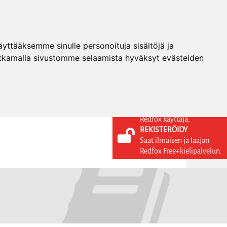
ttääksemme sinulle personoituja sisältöjä ja
tkamalla sivustomme selaamista hyväksyt evästeiden
Redfox käyttäjä,
REKISTERÖIDY
KIELI
KIRJAUDU SISÄÄN
Saat ilmaisen ja laajan
REKISTERÖIDY
FI
Redfox Free+kielipalvelun.