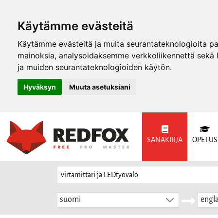
Käytämme evästeitä
Käytämme evästeitä ja muita seurantateknologioita p
mainoksia, analysoidaksemme verkkoliikennettä sekä
ja muiden seurantateknologioiden käytön.
Hyväksyn
Muuta asetuksiani
SANAKIRJA
OPETUS
suomi
engla