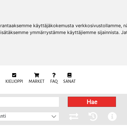
arantaaksemme käyttäjäkokemusta verkkosivustollamme, näy
 lisätäksemme ymmärrystämme käyttäjiemme sijainnista. Ja
KIELIOPPI
MARKET
FAQ
SANAT
Hae
nti