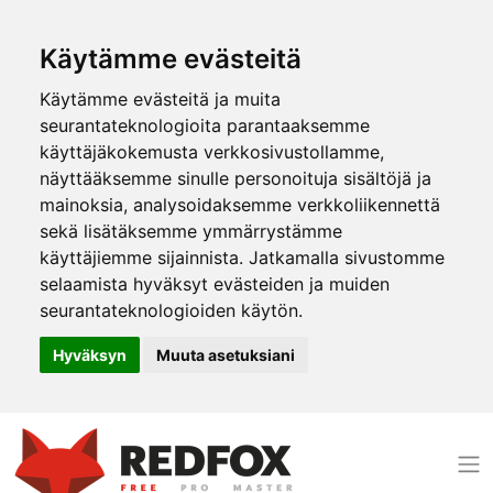
Käytämme evästeitä
Käytämme evästeitä ja muita
seurantateknologioita parantaaksemme
käyttäjäkokemusta verkkosivustollamme,
näyttääksemme sinulle personoituja sisältöjä ja
mainoksia, analysoidaksemme verkkoliikennettä
sekä lisätäksemme ymmärrystämme
käyttäjiemme sijainnista. Jatkamalla sivustomme
selaamista hyväksyt evästeiden ja muiden
seurantateknologioiden käytön.
Hyväksyn
Muuta asetuksiani