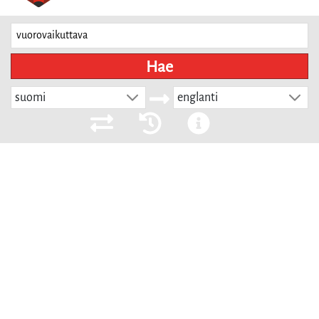
Hae
suomi
englanti