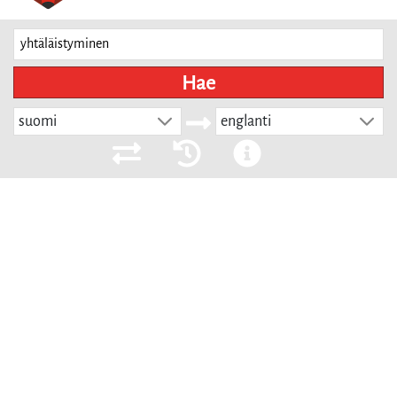
Hae
suomi
englanti