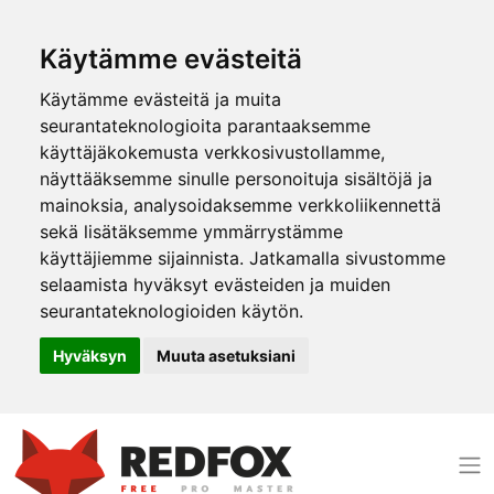
Käytämme evästeitä
Käytämme evästeitä ja muita
seurantateknologioita parantaaksemme
käyttäjäkokemusta verkkosivustollamme,
näyttääksemme sinulle personoituja sisältöjä ja
mainoksia, analysoidaksemme verkkoliikennettä
sekä lisätäksemme ymmärrystämme
käyttäjiemme sijainnista. Jatkamalla sivustomme
selaamista hyväksyt evästeiden ja muiden
seurantateknologioiden käytön.
Hyväksyn
Muuta asetuksiani