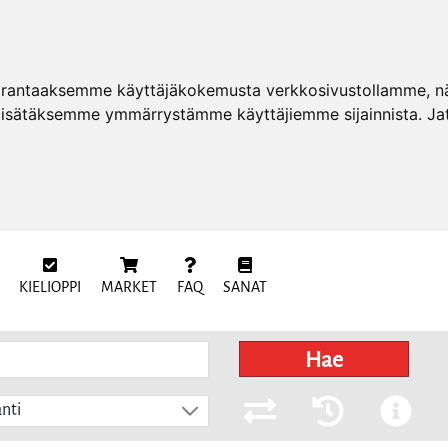
arantaaksemme käyttäjäkokemusta verkkosivustollamme, näy
 lisätäksemme ymmärrystämme käyttäjiemme sijainnista. Ja
KIELIOPPI
MARKET
FAQ
SANAT
Hae
nti