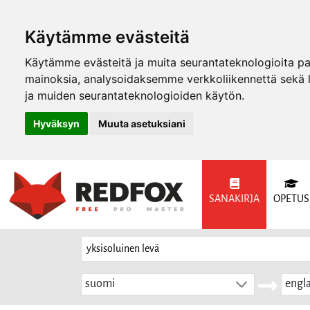
Käytämme evästeitä
Käytämme evästeitä ja muita seurantateknologioita p
mainoksia, analysoidaksemme verkkoliikennettä sekä
ja muiden seurantateknologioiden käytön.
Hyväksyn
Muuta asetuksiani
SANAKIRJA
OPETUS
suomi
engla