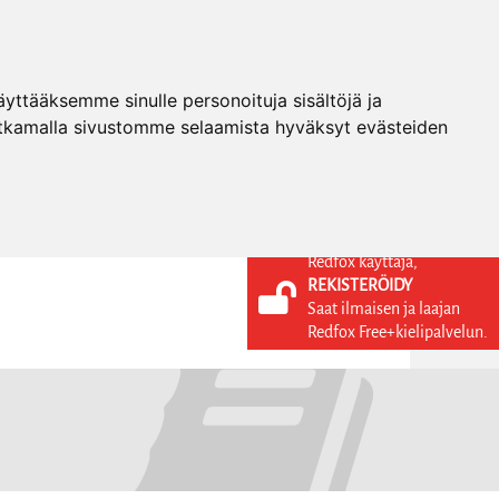
ttääksemme sinulle personoituja sisältöjä ja
tkamalla sivustomme selaamista hyväksyt evästeiden
Redfox käyttäjä,
REKISTERÖIDY
KIELI
KIRJAUDU SISÄÄN
Saat ilmaisen ja laajan
REKISTERÖIDY
FI
Redfox Free+kielipalvelun.