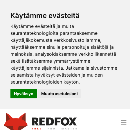
Käytämme evästeitä
Käytämme evästeitä ja muita
seurantateknologioita parantaaksemme
käyttäjäkokemusta verkkosivustollamme,
näyttääksemme sinulle personoituja sisältöjä ja
mainoksia, analysoidaksemme verkkoliikennettä
sekä lisätäksemme ymmärrystämme
käyttäjiemme sijainnista. Jatkamalla sivustomme
selaamista hyväksyt evästeiden ja muiden
seurantateknologioiden käytön.
Hyväksyn
Muuta asetuksiani