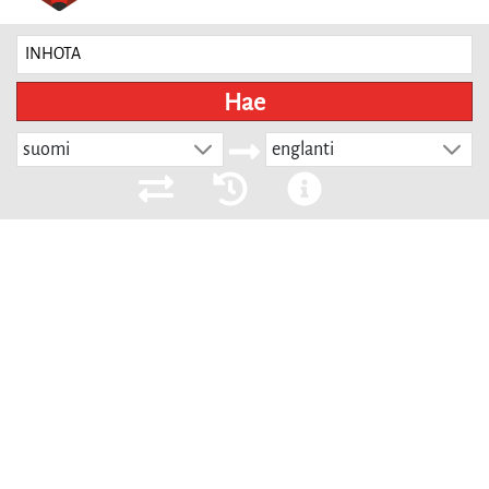
Hae
suomi
englanti