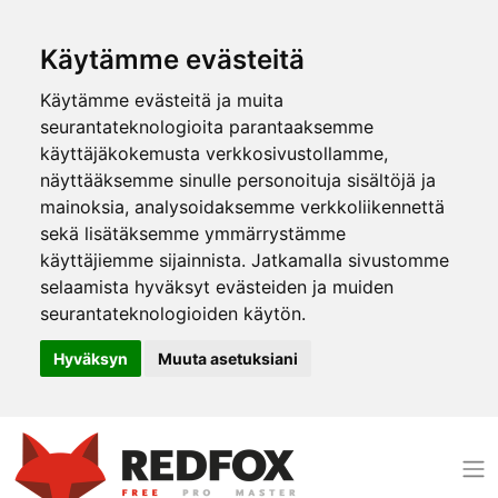
Käytämme evästeitä
Käytämme evästeitä ja muita
seurantateknologioita parantaaksemme
käyttäjäkokemusta verkkosivustollamme,
näyttääksemme sinulle personoituja sisältöjä ja
mainoksia, analysoidaksemme verkkoliikennettä
sekä lisätäksemme ymmärrystämme
käyttäjiemme sijainnista. Jatkamalla sivustomme
selaamista hyväksyt evästeiden ja muiden
seurantateknologioiden käytön.
Hyväksyn
Muuta asetuksiani